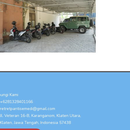
ungi Kami
+6281328401166
retretpantisemedi@gmail.com
Jl. Veteran 16-B, Karanganom, Klaten Utara,
Klaten, Jawa Tengah, Indonesia 57438