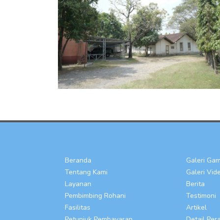
Beranda
Galeri Ga
Tentang Kami
Galeri Vid
Layanan
Berita
Pembimbing Rohani
Testimoni
Fasilitas
Artikel
Petunjuk Pembayaran
Detail Per