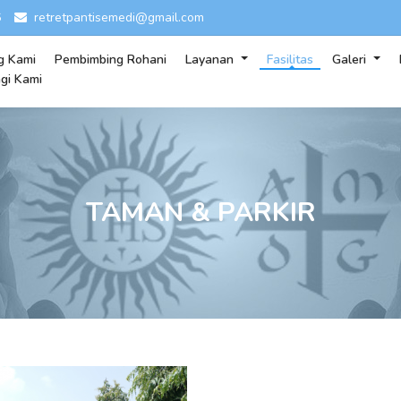
6
retretpantisemedi@gmail.com
g Kami
Pembimbing Rohani
Layanan
Fasilitas
Galeri
gi Kami
TAMAN & PARKIR