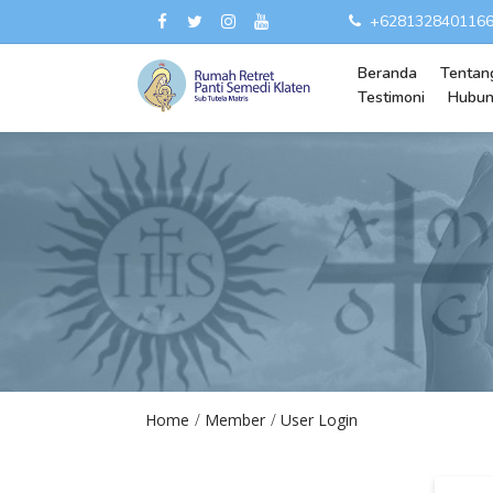
+628132840116
Beranda
Tentan
Testimoni
Hubun
Home
Member
User Login