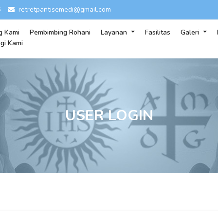
6
retretpantisemedi@gmail.com
g Kami
Pembimbing Rohani
Layanan
Fasilitas
Galeri
gi Kami
USER LOGIN