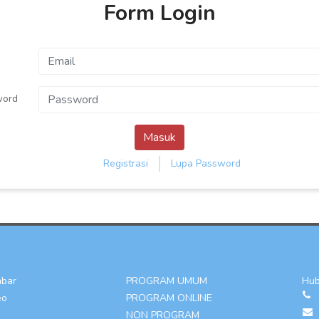
Form Login
word
Masuk
Registrasi
Lupa Password
mbar
PROGRAM UMUM
Hub
eo
PROGRAM ONLINE
NON PROGRAM