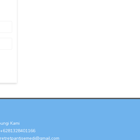
ungi Kami
+6281328401166
retretpantisemedi@gmail.com