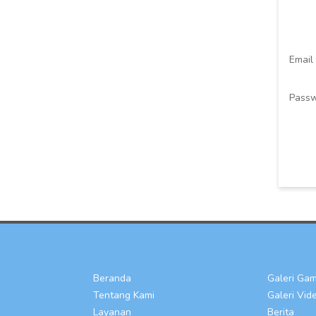
Email
Pass
Beranda
Galeri Ga
Tentang Kami
Galeri Vid
Layanan
Berita