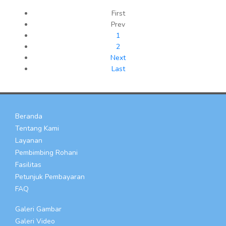
First
Prev
1
2
Next
Last
Beranda
Tentang Kami
Layanan
Pembimbing Rohani
Fasilitas
Petunjuk Pembayaran
FAQ
Galeri Gambar
Galeri Video